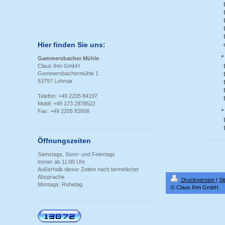
für 
für 
für 
für 
für
Hier finden Sie uns:
oder
Gammersbacher Mühle
Claus Ihm GmbH
für 
Gammersbachermühle 1
für 
53797 Lohmar
für 
für 
Telefon: +49 2205 84197
für 
Mobil: +49 173 2878522
Fax: +49 2205 82608
für 
für 
Öffnungszeiten
Samstags, Sonn- und Feiertags
immer ab 11:00 Uhr
Außerhalb dieser Zeiten nach terminlicher
Absprache
Druckversion
|
Si
Montags: Ruhetag
© Claus Ihm GmbH