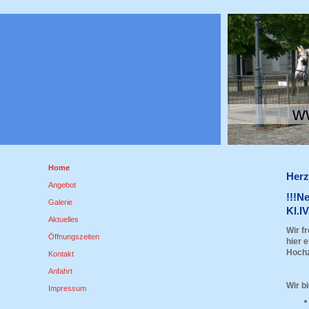
w
Home
Herz
Angebot
!!!N
Galerie
Kl.I
Aktuelles
Wir f
Öffnungszeiten
hier 
Hochz
Kontakt
Anfahrt
Wir b
Impressum